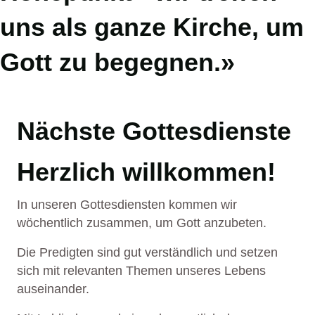
uns als ganze Kirche, um
Gott zu begegnen.»
Nächste Gottesdienste
Herzlich willkommen!
So. 16.08.2026 | 10:00 - 11:15 Uhr
So. 06.09.2026 | 10:00 - 11:15 Uhr
Gottesdienst
Gottesdienst
In unseren Gottesdiensten kommen wir
wöchentlich zusammen, um Gott anzubeten.
Die Predigten sind gut verständlich und setzen
sich mit relevanten Themen unseres Lebens
So. 23.08.2026 | 10:00 - 11:15 Uhr
auseinander.
Gottesdienst