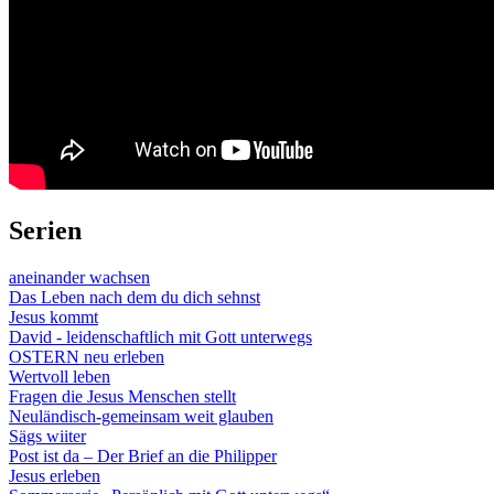
Serien
aneinander wachsen
Das Leben nach dem du dich sehnst
Jesus kommt
David - leidenschaftlich mit Gott unterwegs
OSTERN neu erleben
Wertvoll leben
Fragen die Jesus Menschen stellt
Neuländisch-gemeinsam weit glauben
Sägs wiiter
Post ist da – Der Brief an die Philipper
Jesus erleben