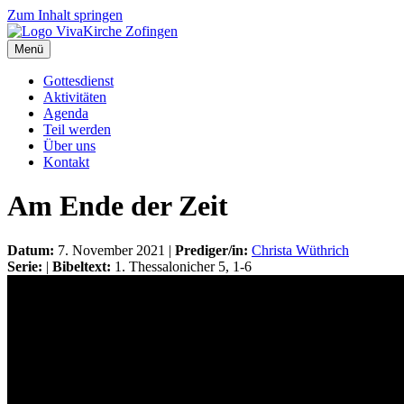
Zum Inhalt springen
Menü
Gottesdienst
Aktivitäten
Agenda
Teil werden
Über uns
Kontakt
Am Ende der Zeit
Datum:
7. November 2021 |
Prediger/in:
Christa Wüthrich
Serie:
|
Bibeltext:
1. Thessalonicher 5, 1-6