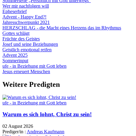
Sommerserie „Persönlich mit Gott unterwegs“
Wer mir nachfolgen will
Epheserbrief
Advent - Happy End?!
Jahresschwerpunkt 2021
HERZSCHLAG - die Macht eines Herzens das im Rhythmus
Gottes schlägt
Früchte des Geistes
Josef und seine Beziehungen
Geistlich emotional reifen
Advent 2025
Sommerinput
ufe - in Beziehung mit Gott leben
Jesus erneuert Menschen
Weitere Predigten
ufe - in Beziehung mit Gott leben
Warum es sich lohnt, Christ zu sein!
02 August 2026
Prediger/in :
Andreas Kaufmann