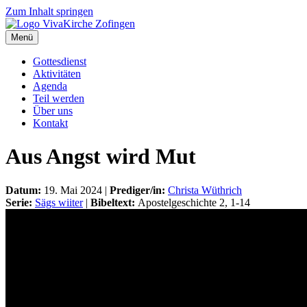
Zum Inhalt springen
Menü
Gottesdienst
Aktivitäten
Agenda
Teil werden
Über uns
Kontakt
Aus Angst wird Mut
Datum:
19. Mai 2024 |
Prediger/in:
Christa Wüthrich
Serie:
Sägs wiiter
|
Bibeltext:
Apostelgeschichte 2, 1-14