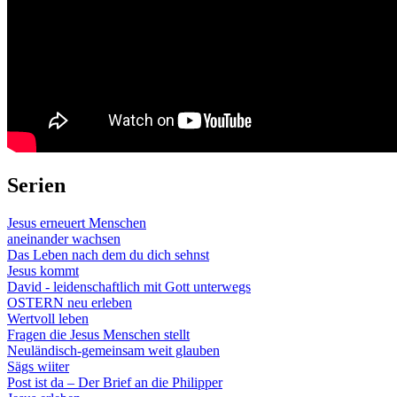
Serien
Jesus erneuert Menschen
aneinander wachsen
Das Leben nach dem du dich sehnst
Jesus kommt
David - leidenschaftlich mit Gott unterwegs
OSTERN neu erleben
Wertvoll leben
Fragen die Jesus Menschen stellt
Neuländisch-gemeinsam weit glauben
Sägs wiiter
Post ist da – Der Brief an die Philipper