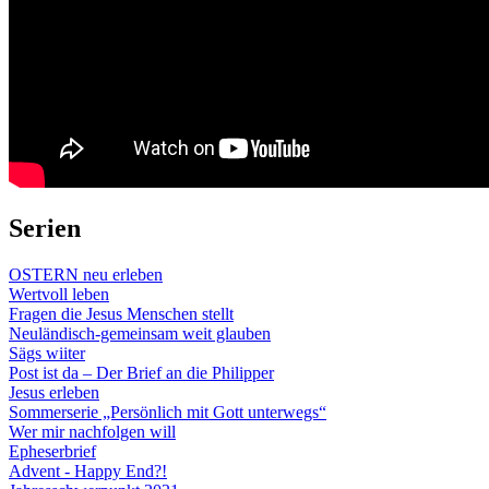
Serien
OSTERN neu erleben
Wertvoll leben
Fragen die Jesus Menschen stellt
Neuländisch-gemeinsam weit glauben
Sägs wiiter
Post ist da – Der Brief an die Philipper
Jesus erleben
Sommerserie „Persönlich mit Gott unterwegs“
Wer mir nachfolgen will
Epheserbrief
Advent - Happy End?!