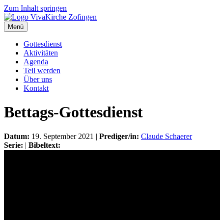
Zum Inhalt springen
Menü
Gottesdienst
Aktivitäten
Agenda
Teil werden
Über uns
Kontakt
Bettags-Gottesdienst
Datum:
19. September 2021 |
Prediger/in:
Claude Schaerer
Serie:
|
Bibeltext: