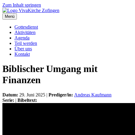
Zum Inhalt springen
Menü
Gottesdienst
Aktivitäten
Agenda
Teil werden
Über uns
Kontakt
Biblischer Umgang mit
Finanzen
Datum:
29. Juni 2025 |
Prediger/in:
Andreas Kaufmann
Serie:
|
Bibeltext: