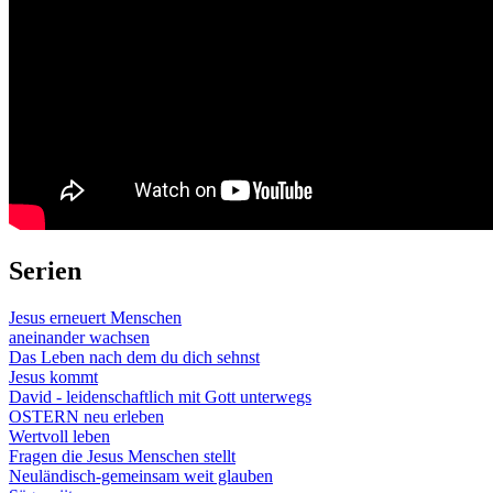
Serien
Jesus erneuert Menschen
aneinander wachsen
Das Leben nach dem du dich sehnst
Jesus kommt
David - leidenschaftlich mit Gott unterwegs
OSTERN neu erleben
Wertvoll leben
Fragen die Jesus Menschen stellt
Neuländisch-gemeinsam weit glauben