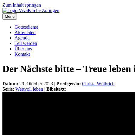
Zum Inhalt springen
Menü
Gottesdienst
Aktivitäten
Agenda
Teil werden
Über uns
Kontakt
Der Nächste bitte – Treue leben 
Datum:
29. Oktober 2023 |
Prediger/in:
Christa Wüthrich
Serie:
Wertvoll leben
|
Bibeltext: