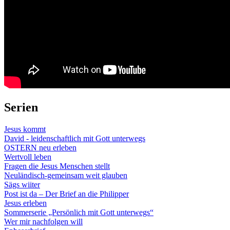
Serien
Jesus kommt
David - leidenschaftlich mit Gott unterwegs
OSTERN neu erleben
Wertvoll leben
Fragen die Jesus Menschen stellt
Neuländisch-gemeinsam weit glauben
Sägs wiiter
Post ist da – Der Brief an die Philipper
Jesus erleben
Sommerserie „Persönlich mit Gott unterwegs“
Wer mir nachfolgen will