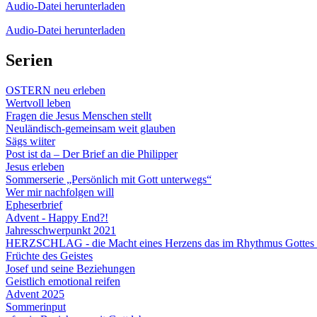
Audio-Datei herunterladen
Audio-Datei herunterladen
Serien
OSTERN neu erleben
Wertvoll leben
Fragen die Jesus Menschen stellt
Neuländisch-gemeinsam weit glauben
Sägs wiiter
Post ist da – Der Brief an die Philipper
Jesus erleben
Sommerserie „Persönlich mit Gott unterwegs“
Wer mir nachfolgen will
Epheserbrief
Advent - Happy End?!
Jahresschwerpunkt 2021
HERZSCHLAG - die Macht eines Herzens das im Rhythmus Gottes 
Früchte des Geistes
Josef und seine Beziehungen
Geistlich emotional reifen
Advent 2025
Sommerinput