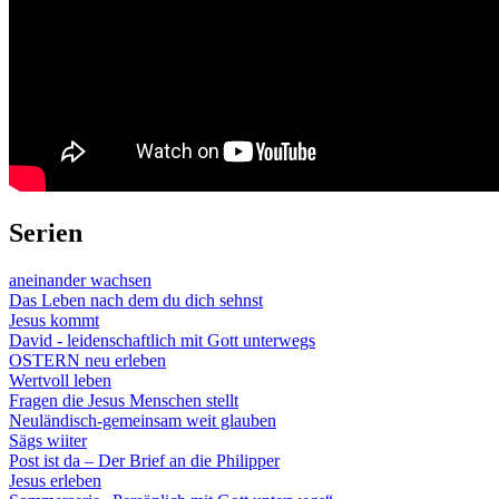
Serien
aneinander wachsen
Das Leben nach dem du dich sehnst
Jesus kommt
David - leidenschaftlich mit Gott unterwegs
OSTERN neu erleben
Wertvoll leben
Fragen die Jesus Menschen stellt
Neuländisch-gemeinsam weit glauben
Sägs wiiter
Post ist da – Der Brief an die Philipper
Jesus erleben