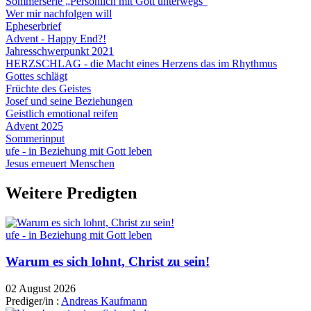
Sommerserie „Persönlich mit Gott unterwegs“
Wer mir nachfolgen will
Epheserbrief
Advent - Happy End?!
Jahresschwerpunkt 2021
HERZSCHLAG - die Macht eines Herzens das im Rhythmus
Gottes schlägt
Früchte des Geistes
Josef und seine Beziehungen
Geistlich emotional reifen
Advent 2025
Sommerinput
ufe - in Beziehung mit Gott leben
Jesus erneuert Menschen
Weitere Predigten
ufe - in Beziehung mit Gott leben
Warum es sich lohnt, Christ zu sein!
02 August 2026
Prediger/in :
Andreas Kaufmann