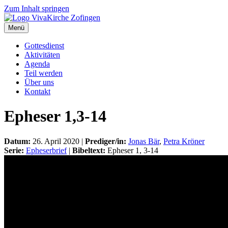
Zum Inhalt springen
Menü
Gottesdienst
Aktivitäten
Agenda
Teil werden
Über uns
Kontakt
Epheser 1,3-14
Datum:
26. April 2020 |
Prediger/in:
Jonas Bär
,
Petra Kröner
Serie:
Epheserbrief
|
Bibeltext:
Epheser 1, 3-14