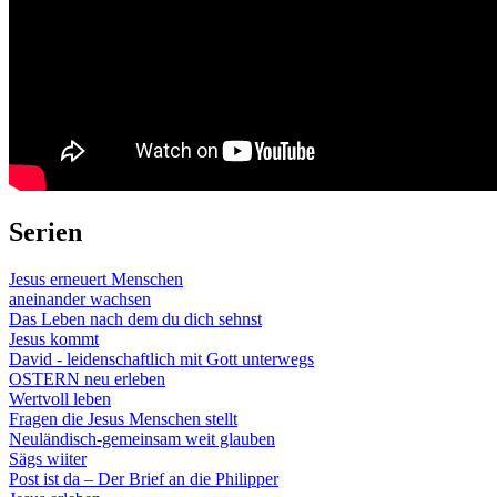
Serien
Jesus erneuert Menschen
aneinander wachsen
Das Leben nach dem du dich sehnst
Jesus kommt
David - leidenschaftlich mit Gott unterwegs
OSTERN neu erleben
Wertvoll leben
Fragen die Jesus Menschen stellt
Neuländisch-gemeinsam weit glauben
Sägs wiiter
Post ist da – Der Brief an die Philipper