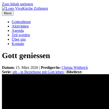
Zum Inhalt springen
Menü
Gottesdienst
Aktivitäten
Agenda
Teil werden
Über uns
Kontakt
Gott geniessen
Datum:
15. März 2026 |
Prediger/in:
Christa Wüthrich
Serie:
ufe - in Beziehung mit Gott leben
|
Bibeltext: