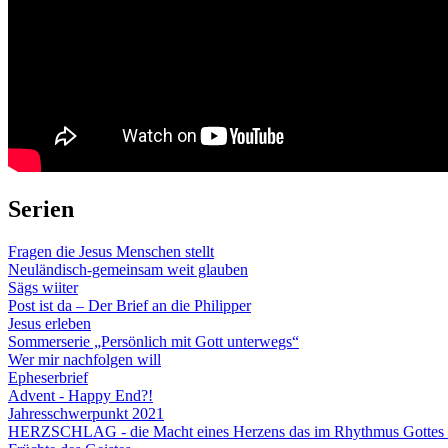
Serien
Fragen die Jesus Menschen stellt
Neuländisch-gemeinsam weit glauben
Sägs wiiter
Post ist da – Der Brief an die Philipper
Jesus erleben
Sommerserie „Persönlich mit Gott unterwegs“
Wer mir nachfolgen will
Epheserbrief
Advent - Happy End?!
Jahresschwerpunkt 2021
HERZSCHLAG - die Macht eines Herzens das im Rhythmus Gottes 