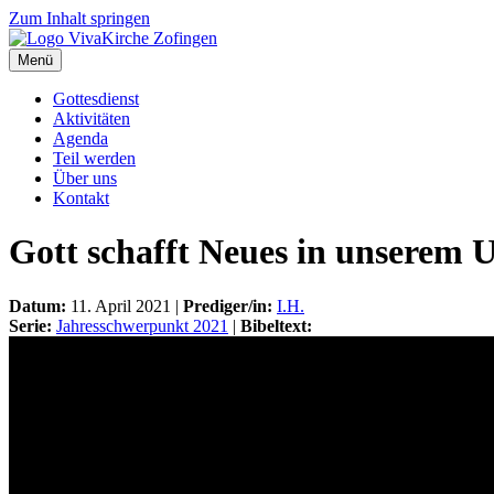
Zum Inhalt springen
Menü
Gottesdienst
Aktivitäten
Agenda
Teil werden
Über uns
Kontakt
Gott schafft Neues in unserem 
Datum:
11. April 2021 |
Prediger/in:
I.H.
Serie:
Jahresschwerpunkt 2021
|
Bibeltext: