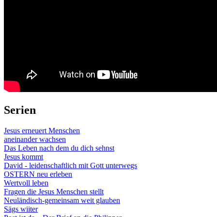
Serien
Jesus erneuert Menschen
aneinander wachsen
Das Leben nach dem du dich sehnst
Jesus kommt
David - leidenschaftlich mit Gott unterwegs
OSTERN neu erleben
Wertvoll leben
Fragen die Jesus Menschen stellt
Neuländisch-gemeinsam weit glauben
Sägs wiiter