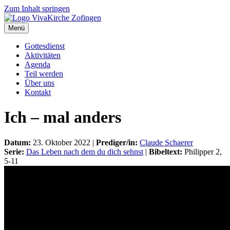
Zum Inhalt springen
Menü
Gottesdienst
Aktivitäten
Agenda
Teil werden
Über uns
Kontakt
Ich – mal anders
Datum:
23. Oktober 2022 |
Prediger/in:
Claude Schaerer
Serie:
Das Leben nach dem du dich sehnst
|
Bibeltext:
Philipper 2,
5-11