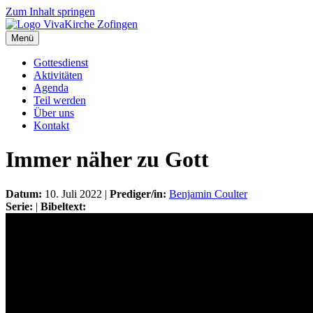
Zum Inhalt springen
Menü
Gottesdienst
Aktivitäten
Agenda
Teil werden
Über uns
Kontakt
Immer näher zu Gott
Datum:
10. Juli 2022 |
Prediger/in:
Benjamin Coulter
Serie:
|
Bibeltext: