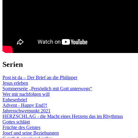
Serien
Post ist da – Der Brief an die Philipper
Jesus erleben
Sommerserie „Persönlich mit Gott unterwegs“
Wer mir nachfolgen will
Epheserbrief
Advent - Happy End?!
Jahresschwerpunkt 2021
HERZSCHLAG - die Macht eines Herzens das im Rhythmus
Gottes schlägt
Früchte des Geistes
Josef und seine Beziehungen