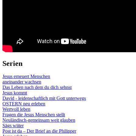
Serien
Jesus erneuert Menschen
aneinander wachsen
Das Leben nach dem du dich sehnst
Jesus kommt
David - leidenschaftlich mit Gott unterwegs
OSTERN neu erleben
Wertvoll leben
Fragen die Jesus Menschen stellt
Neuländisch-gemeinsam weit glauben
Sägs wiiter
Post ist da – Der Brief an die Philipper