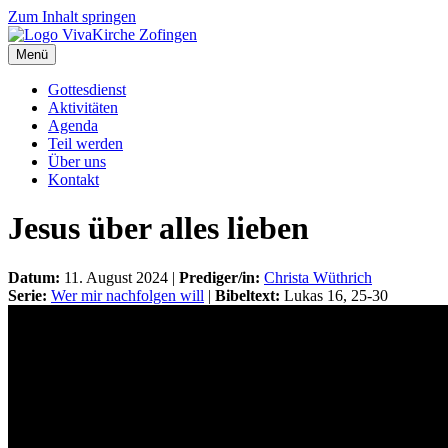
Zum Inhalt springen
Menü
Gottesdienst
Aktivitäten
Agenda
Teil werden
Über uns
Kontakt
Jesus über alles lieben
Datum:
11. August 2024 |
Prediger/in:
Christa Wüthrich
Serie:
Wer mir nachfolgen will
|
Bibeltext:
Lukas 16, 25-30