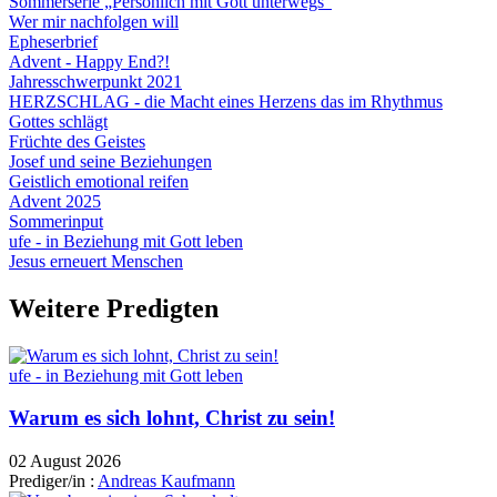
Sommerserie „Persönlich mit Gott unterwegs“
Wer mir nachfolgen will
Epheserbrief
Advent - Happy End?!
Jahresschwerpunkt 2021
HERZSCHLAG - die Macht eines Herzens das im Rhythmus
Gottes schlägt
Früchte des Geistes
Josef und seine Beziehungen
Geistlich emotional reifen
Advent 2025
Sommerinput
ufe - in Beziehung mit Gott leben
Jesus erneuert Menschen
Weitere Predigten
ufe - in Beziehung mit Gott leben
Warum es sich lohnt, Christ zu sein!
02 August 2026
Prediger/in :
Andreas Kaufmann