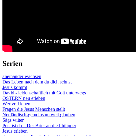
Serien
aneinander wachsen
Das Leben nach dem du dich sehnst
Jesus kommt
David - leidenschaftlich mit Gott unterwegs
OSTERN neu erleben
Wertvoll leben
Fragen die Jesus Menschen stellt
Neuländisch-gemeinsam weit glauben
Sägs wiiter
Post ist da – Der Brief an die Philipper
Jesus erleben