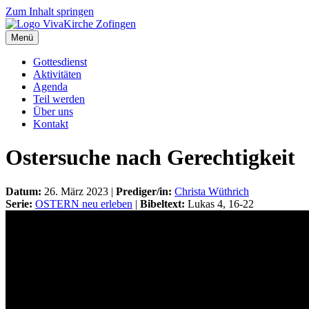
Zum Inhalt springen
Menü
Gottesdienst
Aktivitäten
Agenda
Teil werden
Über uns
Kontakt
Ostersuche nach Gerechtigkeit
Datum:
26. März 2023 |
Prediger/in:
Christa Wüthrich
Serie:
OSTERN neu erleben
|
Bibeltext:
Lukas 4, 16-22