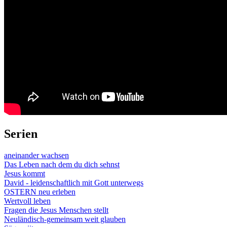
Serien
aneinander wachsen
Das Leben nach dem du dich sehnst
Jesus kommt
David - leidenschaftlich mit Gott unterwegs
OSTERN neu erleben
Wertvoll leben
Fragen die Jesus Menschen stellt
Neuländisch-gemeinsam weit glauben