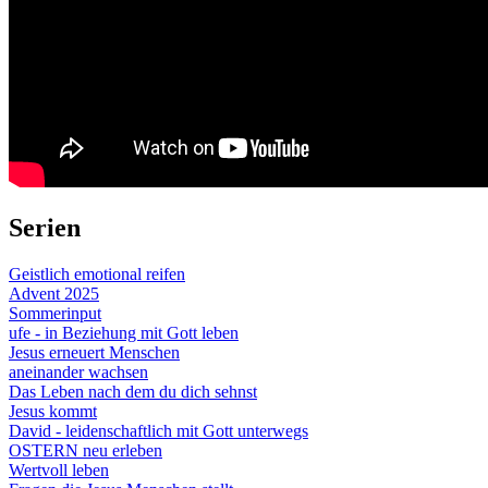
Serien
Geistlich emotional reifen
Advent 2025
Sommerinput
ufe - in Beziehung mit Gott leben
Jesus erneuert Menschen
aneinander wachsen
Das Leben nach dem du dich sehnst
Jesus kommt
David - leidenschaftlich mit Gott unterwegs
OSTERN neu erleben
Wertvoll leben