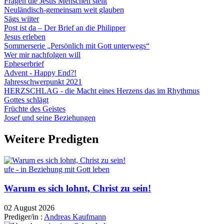
Fragen die Jesus Menschen stellt
Neuländisch-gemeinsam weit glauben
Sägs wiiter
Post ist da – Der Brief an die Philipper
Jesus erleben
Sommerserie „Persönlich mit Gott unterwegs“
Wer mir nachfolgen will
Epheserbrief
Advent - Happy End?!
Jahresschwerpunkt 2021
HERZSCHLAG - die Macht eines Herzens das im Rhythmus
Gottes schlägt
Früchte des Geistes
Josef und seine Beziehungen
Weitere Predigten
ufe - in Beziehung mit Gott leben
Warum es sich lohnt, Christ zu sein!
02 August 2026
Prediger/in :
Andreas Kaufmann