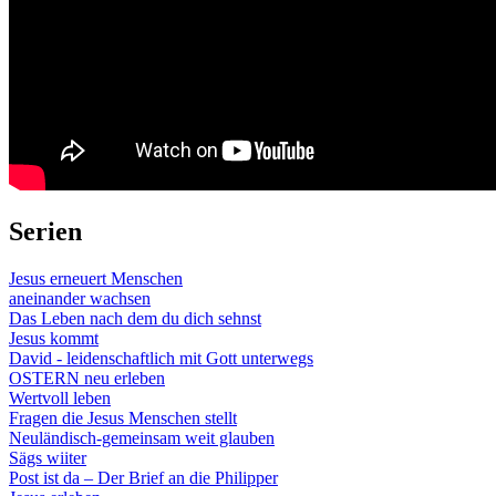
Serien
Jesus erneuert Menschen
aneinander wachsen
Das Leben nach dem du dich sehnst
Jesus kommt
David - leidenschaftlich mit Gott unterwegs
OSTERN neu erleben
Wertvoll leben
Fragen die Jesus Menschen stellt
Neuländisch-gemeinsam weit glauben
Sägs wiiter
Post ist da – Der Brief an die Philipper