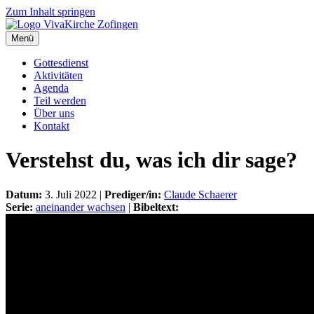
Zum Inhalt springen
Menü
Gottesdienst
Aktivitäten
Agenda
Teil werden
Über uns
Kontakt
Verstehst du, was ich dir sage?
Datum:
3. Juli 2022 |
Prediger/in:
Claude Schaerer
Serie:
aneinander wachsen
|
Bibeltext: