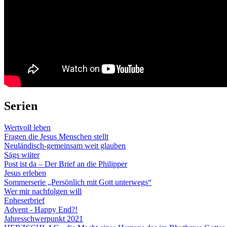
Serien
Wertvoll leben
Fragen die Jesus Menschen stellt
Neuländisch-gemeinsam weit glauben
Sägs wiiter
Post ist da – Der Brief an die Philipper
Jesus erleben
Sommerserie „Persönlich mit Gott unterwegs“
Wer mir nachfolgen will
Epheserbrief
Advent - Happy End?!
Jahresschwerpunkt 2021