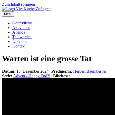
Zum Inhalt springen
Menü
Gottesdienst
Aktivitäten
Agenda
Teil werden
Über uns
Kontakt
Warten ist eine grosse Tat
Datum:
15. Dezember 2024 |
Prediger/in:
Herbert Baumberger
Serie:
Advent - Happy End?!
|
Bibeltext: