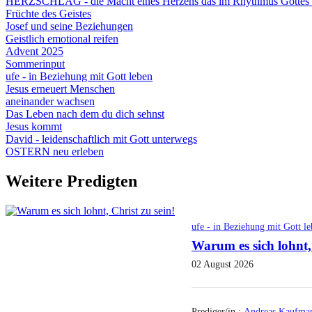
HERZSCHLAG - die Macht eines Herzens das im Rhythmus Gottes 
Früchte des Geistes
Josef und seine Beziehungen
Geistlich emotional reifen
Advent 2025
Sommerinput
ufe - in Beziehung mit Gott leben
Jesus erneuert Menschen
aneinander wachsen
Das Leben nach dem du dich sehnst
Jesus kommt
David - leidenschaftlich mit Gott unterwegs
OSTERN neu erleben
Weitere Predigten
ufe - in Beziehung mit Gott l
Warum es sich lohnt, 
02 August 2026
Prediger/in :
Andreas Kaufma