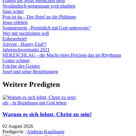
Fragen die Jesus Menschen stellt
Neuländisch-gemeinsam weit glauben
Sägs wiiter
Post ist da – Der Brief an die Philipper
Jesus erleben
Sommerserie „Persönlich mit Gott unterwegs“
Wer mir nachfolgen will
Epheserbrief
Advent - Happy End?!
Jahresschwerpunkt 2021
HERZSCHLAG - die Macht eines Herzens das im Rhythmus
Gottes schlägt
Früchte des Geistes
Josef und seine Beziehungen
Weitere Predigten
ufe - in Beziehung mit Gott leben
Warum es sich lohnt, Christ zu sein!
02 August 2026
Prediger/in :
Andreas Kaufmann