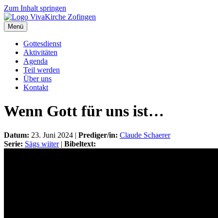
Zum Inhalt springen
Menü
Gottesdienst
Aktivitäten
Agenda
Teil werden
Über uns
Kontakt
Wenn Gott für uns ist…
Datum:
23. Juni 2024 |
Prediger/in:
Claude Schaerer
Serie:
Sägs wiiter
|
Bibeltext: