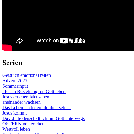
Serien
Geistlich emotional reifen
Advent 2025
Sommerinput
ufe - in Beziehung mit Gott leben
Jesus erneuert Menschen
aneinander wachsen
Das Leben nach dem du dich sehnst
Jesus kommt
David - leidenschaftlich mit Gott unterwegs
OSTERN neu erleben
Wertvoll leben