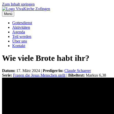
Zum Inhalt springen
Menü
Gottesdienst
Aktivitäten
Agenda
Teil werden
Über uns
Kontakt
Wie viele Brote habt ihr?
Datum:
17. März 2024 |
Prediger/in:
Claude Schaerer
Serie:
Fragen die Jesus Menschen stellt
|
Bibeltext:
Markus 6,38