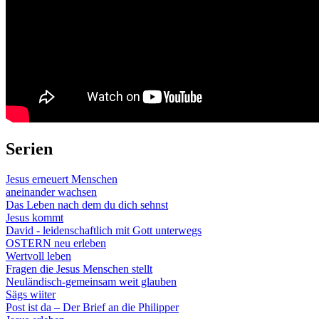
Serien
Jesus erneuert Menschen
aneinander wachsen
Das Leben nach dem du dich sehnst
Jesus kommt
David - leidenschaftlich mit Gott unterwegs
OSTERN neu erleben
Wertvoll leben
Fragen die Jesus Menschen stellt
Neuländisch-gemeinsam weit glauben
Sägs wiiter
Post ist da – Der Brief an die Philipper