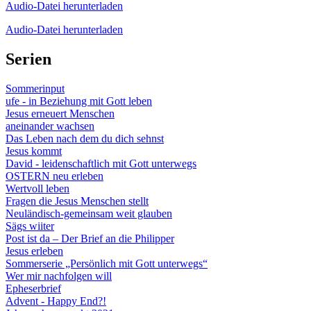
Audio-Datei herunterladen
Audio-Datei herunterladen
Serien
Sommerinput
ufe - in Beziehung mit Gott leben
Jesus erneuert Menschen
aneinander wachsen
Das Leben nach dem du dich sehnst
Jesus kommt
David - leidenschaftlich mit Gott unterwegs
OSTERN neu erleben
Wertvoll leben
Fragen die Jesus Menschen stellt
Neuländisch-gemeinsam weit glauben
Sägs wiiter
Post ist da – Der Brief an die Philipper
Jesus erleben
Sommerserie „Persönlich mit Gott unterwegs“
Wer mir nachfolgen will
Epheserbrief
Advent - Happy End?!