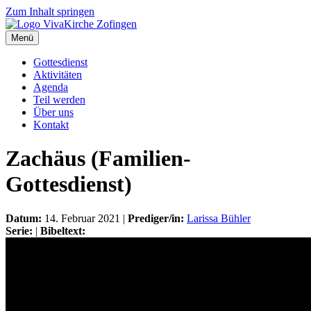
Zum Inhalt springen
Menü
Gottesdienst
Aktivitäten
Agenda
Teil werden
Über uns
Kontakt
Zachäus (Familien-
Gottesdienst)
Datum:
14. Februar 2021 |
Prediger/in:
Larissa Bühler
Serie:
|
Bibeltext: