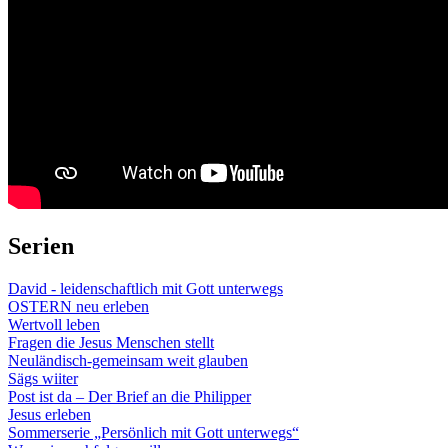
Serien
David - leidenschaftlich mit Gott unterwegs
OSTERN neu erleben
Wertvoll leben
Fragen die Jesus Menschen stellt
Neuländisch-gemeinsam weit glauben
Sägs wiiter
Post ist da – Der Brief an die Philipper
Jesus erleben
Sommerserie „Persönlich mit Gott unterwegs“